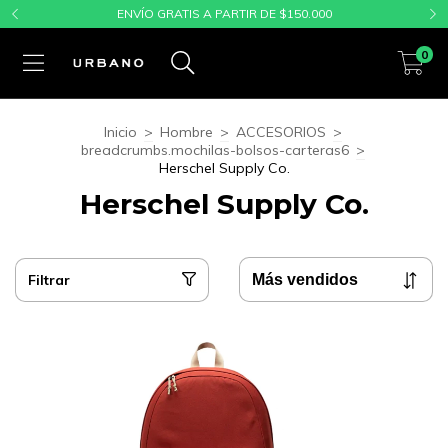
ENVÍO GRATIS A PARTIR DE $150.000
0
Inicio
>
Hombre
>
ACCESORIOS
>
breadcrumbs.mochilas-bolsos-carteras6
>
Herschel Supply Co.
Herschel Supply Co.
Filtrar