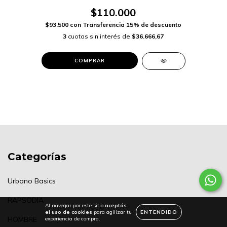
$110.000
$93.500
con
Transferencia 15% de descuento
3
cuotas sin interés de
$36.666,67
COMPRAR
Categorías
Urbano Basics
RAPSODIA
Al navegar por este sitio
aceptás
el uso de cookies
para agilizar tu
ENTENDIDO
HOMBRE
experiencia de compra.