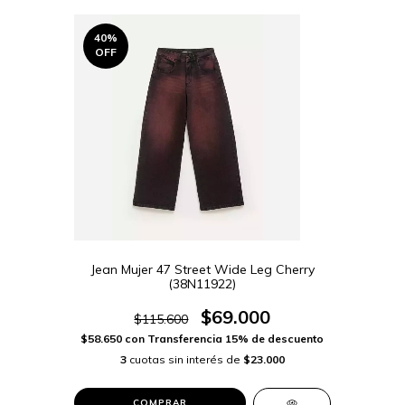
40
%
OFF
Jean Mujer 47 Street Wide Leg Cherry
(38N11922)
$69.000
$115.600
$58.650
con
Transferencia 15% de descuento
3
cuotas sin interés de
$23.000
COMPRAR