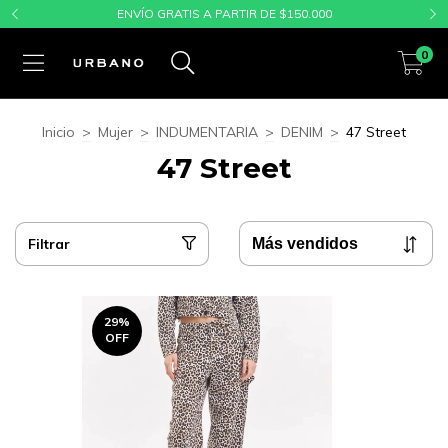
ENVÍO GRATIS A PARTIR DE $150.000
0
Inicio
>
Mujer
>
INDUMENTARIA
>
DENIM
>
47 Street
47 Street
Filtrar
29
%
OFF