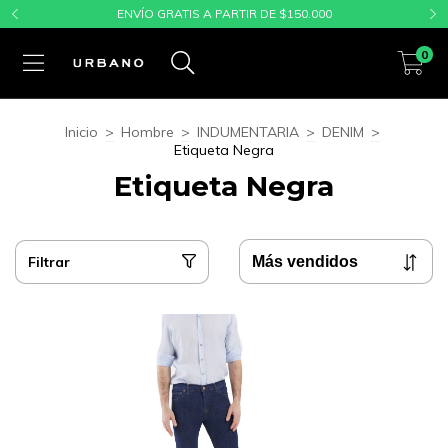
ENVÍO GRATIS A PARTIR DE $150.000
0
Inicio
>
Hombre
>
INDUMENTARIA
>
DENIM
>
Etiqueta Negra
Etiqueta Negra
Filtrar