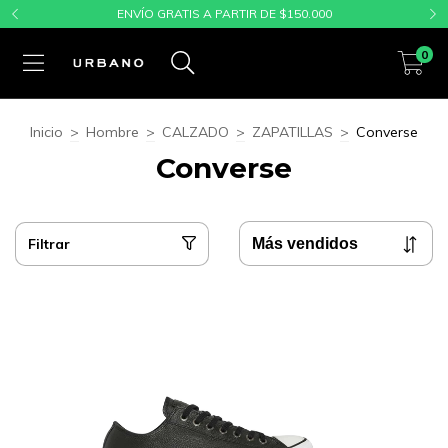
ENVÍO GRATIS A PARTIR DE $150.000
0
Inicio
>
Hombre
>
CALZADO
>
ZAPATILLAS
>
Converse
Converse
Filtrar