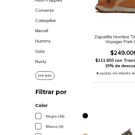
Hush Puppies
Converse
Caterpillar
Merrell
Zapatilla Hombre T
Humms
Voyager Park
(TB0A6DTE
Gola
$249.00
$211.650
con
Trans
Rusty
15% de descu
6
cuotas sin interés 
VER MÁS
Filtrar por
Color
Negro (36)
Blanco (9)