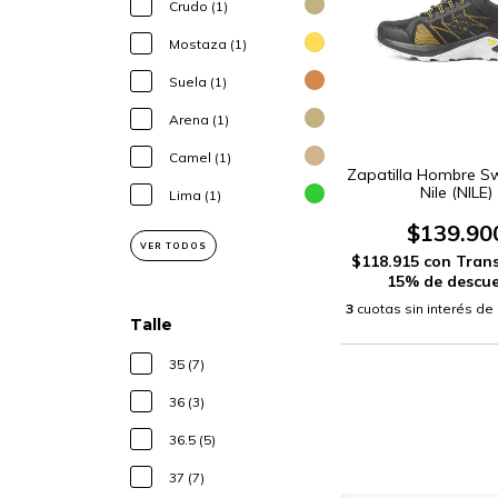
Crudo (1)
Mostaza (1)
Suela (1)
Arena (1)
Camel (1)
Zapatilla Hombre S
Nile (NILE)
Lima (1)
$139.90
VER TODOS
$118.915
con
Trans
15% de descu
3
cuotas sin interés de
Talle
35 (7)
36 (3)
36.5 (5)
37 (7)