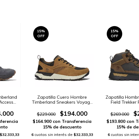
15
%
15
%
OFF
OFF
imberland
Zapatilla Cuero Hombre
Zapatilla Homb
Access
Timberland Sneakers Voyage
Field Trekker 
)
Park (16110046)
(16110
.000
$194.000
$
$229.000
$269.000
ferencia
$164.900
con
Transferencia
$193.800
con
T
ento
15% de descuento
15% de de
$32.333,33
6
cuotas sin interés de
$32.333,33
6
cuotas sin inte