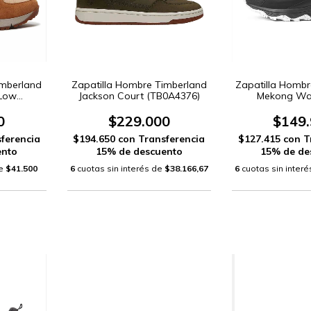
imberland
Zapatilla Hombre Timberland
Zapatilla Homb
 Low
Jackson Court (TB0A4376)
Mekong Wa
)
(MEKO
0
$229.000
$149
ferencia
$194.650
con
Transferencia
$127.415
con
T
ento
15% de descuento
15% de de
de
$41.500
6
cuotas sin interés de
$38.166,67
6
cuotas sin inter