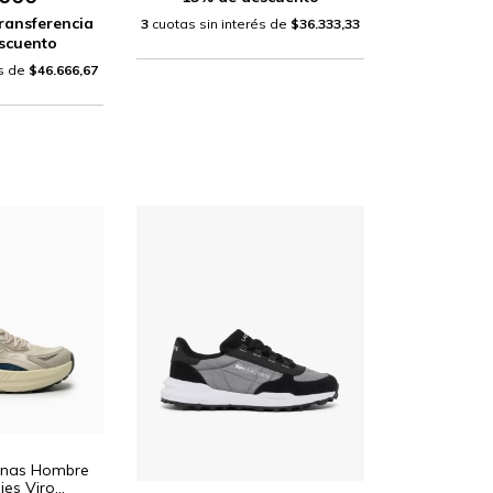
ransferencia
3
cuotas sin interés de
$36.333,33
scuento
és de
$46.666,67
banas Hombre
ies Viro