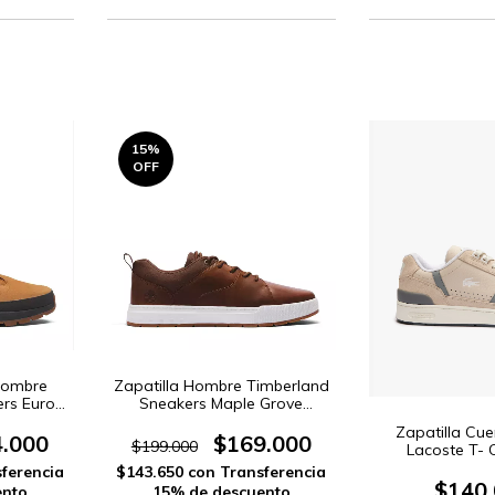
15
%
OFF
Hombre
Zapatilla Hombre Timberland
rs Euro
Sneakers Maple Grove
016)
(16110013)
Zapatilla Cu
.000
$169.000
$199.000
Lacoste T- C
(SMA0
ferencia
$143.650
con
Transferencia
$140
ento
15% de descuento