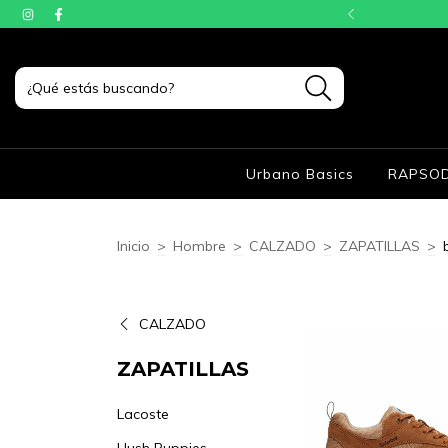
TAS SIN INTERÉS
Urbano Basics
RAPSOD
Inicio
>
Hombre
>
CALZADO
>
ZAPATILLAS
>
CALZADO
ZAPATILLAS
Lacoste