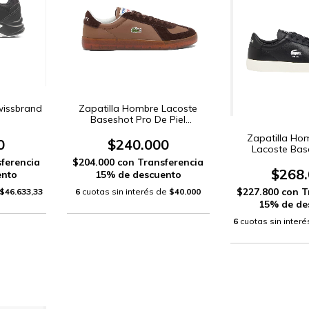
wissbrand
Zapatilla Hombre Lacoste
Baseshot Pro De Piel
(SMA0077)
Zapatilla Ho
0
$240.000
Lacoste Bas
(49SM
ferencia
$204.000
con
Transferencia
$268
ento
15% de descuento
$227.800
con
T
$46.633,33
6
cuotas sin interés de
$40.000
15% de de
6
cuotas sin inter