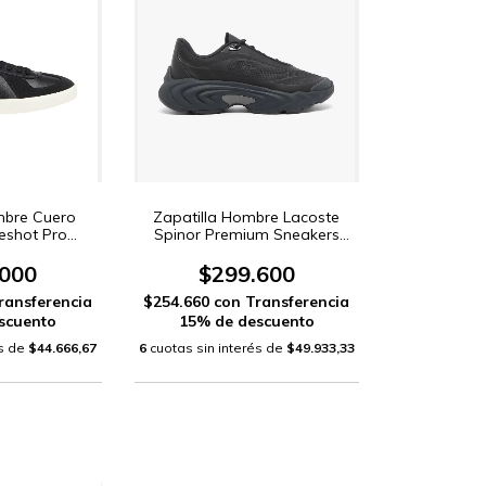
mbre Cuero
Zapatilla Hombre Lacoste
eshot Pro
Spinor Premium Sneakers
A00)
(SMA0165)
.000
$299.600
ransferencia
$254.660
con
Transferencia
scuento
15% de descuento
és de
$44.666,67
6
cuotas sin interés de
$49.933,33