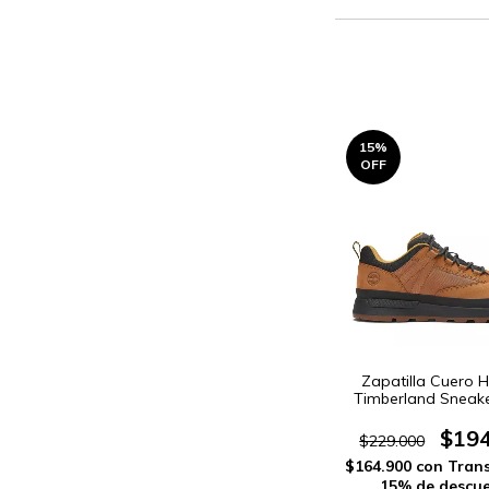
15
%
OFF
Zapatilla Cuero 
Timberland Sneake
Trekker (16110
$194
$229.000
$164.900
con
Trans
15% de descu