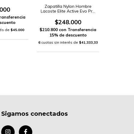
601)
Zapatilla Nylon Hombre
.000
Lacoste Elite Active Evo Pro
Gamuza (750SMA00)
ransferencia
$248.000
scuento
$210.800
con
Transferencia
rés de
$45.000
15% de descuento
6
cuotas sin interés de
$41.333,33
Sigamos conectados