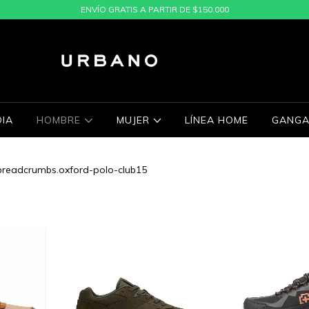
ENVÍO GRATIS A PARTIR DE $150.000
IA
HOMBRE
MUJER
LÍNEA HOME
GANGA
breadcrumbs.oxford-polo-club15