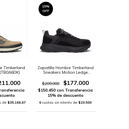
15
%
OFF
re Timberland
Zapatilla Hombre Timberland
r (TB0A6DK)
Sneakers Motion Ledge
(TB0A6F1T)
211.000
$177.000
$209.000
ransferencia
$150.450
con
Transferencia
scuento
15% de descuento
és de
$35.166,67
6
cuotas sin interés de
$29.500