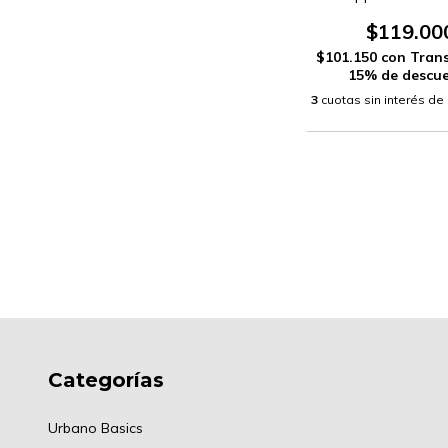
(HQYP1600
$119.00
$101.150
con
Trans
15% de descu
3
cuotas sin interés de
Categorías
Urbano Basics