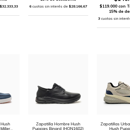
$119.000
con
T
$32.333,33
6
cuotas sin interés de
$28.166,67
15% de de
3
cuotas sin inter
 Hush
Zapatilla Hombre Hush
Zapatillas Ur
Miller
Puppies Binard (HQN1602)
Hush Pupp