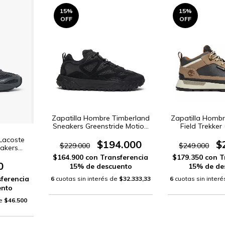
15
%
15
%
OFF
OFF
Zapatilla Hombre Timberland
Zapatilla Homb
Sneakers Greenstride Motion
Field Trekke
6 (TB0A6DU2)
Lacoste
$194.000
$
$229.000
$249.000
akers
$164.900
con
Transferencia
$179.350
con
T
0
15% de descuento
15% de de
ferencia
6
cuotas sin interés de
$32.333,33
6
cuotas sin inter
ento
de
$46.500