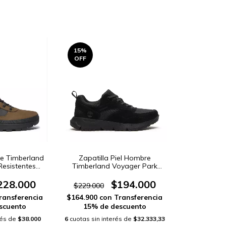
15
%
OFF
re Timberland
Zapatilla Piel Hombre
Resistentes
Timberland Voyager Park
044)
(16110042)
228.000
$194.000
$229.000
ransferencia
$164.900
con
Transferencia
scuento
15% de descuento
rés de
$38.000
6
cuotas sin interés de
$32.333,33