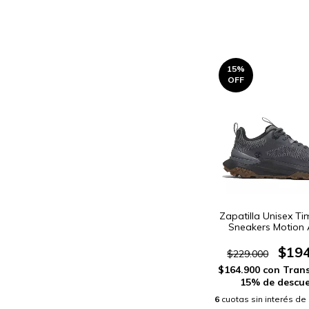
15
%
OFF
Zapatilla Unisex T
Sneakers Motion 
(TB0A6DJK
$194
$229.000
$164.900
con
Trans
15% de descu
6
cuotas sin interés de