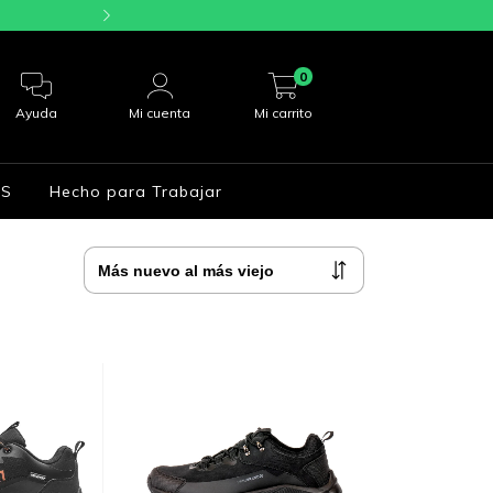
6 CUOTAS SIN I
0
Ayuda
Mi cuenta
Mi carrito
S
Hecho para Trabajar