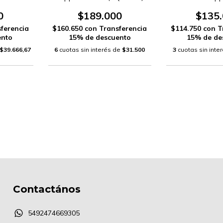
)
(HZGP1
0
$189.000
$135
ferencia
$160.650
con
Transferencia
$114.750
con
T
ento
15% de descuento
15% de de
$39.666,67
6
cuotas sin interés de
$31.500
3
cuotas sin inte
Contactános
5492474669305