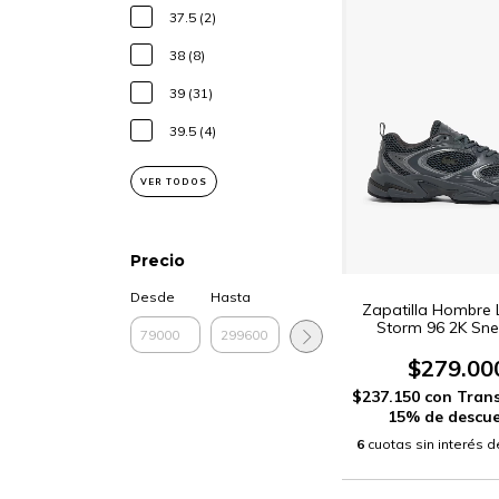
37.5 (2)
38 (8)
39 (31)
39.5 (4)
VER TODOS
Precio
Desde
Hasta
Zapatilla Hombre 
Storm 96 2K Sne
(SMA0058)
$279.00
$237.150
con
Trans
15% de descu
6
cuotas sin interés 