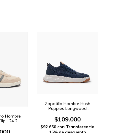
Zapatilla Hombre Hush
Puppies Longwood
(HZAP1600)
ero Hombre
$109.000
lip 124 2
067)
$92.650
con
Transferencia
.000
15% de descuento