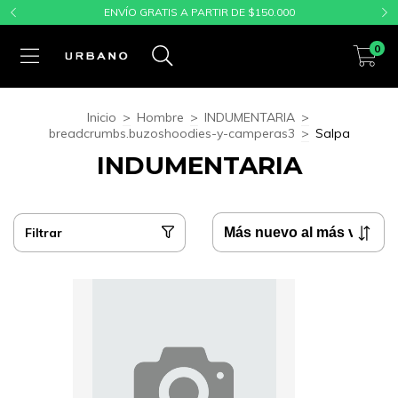
ENVÍO GRATIS A PARTIR DE $150.000
0
Inicio
>
Hombre
>
INDUMENTARIA
>
breadcrumbs.buzoshoodies-y-camperas3
>
Salpa
INDUMENTARIA
Filtrar