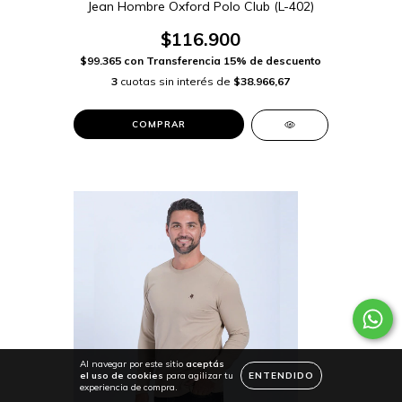
Jean Hombre Oxford Polo Club (L-402)
$116.900
$99.365
con
Transferencia 15% de descuento
3
cuotas sin interés de
$38.966,67
COMPRAR
Al navegar por este sitio
aceptás
el uso de cookies
para agilizar tu
ENTENDIDO
experiencia de compra.