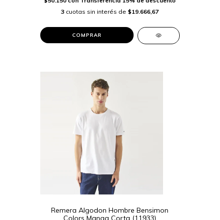
$50.150
con
Transferencia 15% de descuento
3
cuotas sin interés de
$19.666,67
COMPRAR
Remera Algodon Hombre Bensimon
Colors Manga Corta (11933)