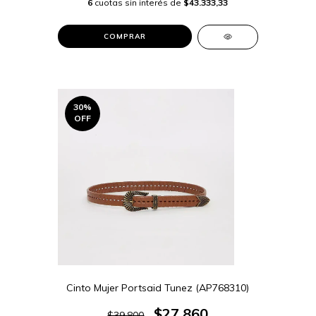
6
cuotas sin interés de
$43.333,33
COMPRAR
30
%
OFF
Cinto Mujer Portsaid Tunez (AP768310)
$27.860
$39.800