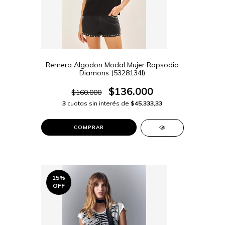
Remera Algodon Modal Mujer Rapsodia
Diamons (5328134I)
$136.000
$160.000
3
cuotas sin interés de
$45.333,33
COMPRAR
15
%
OFF