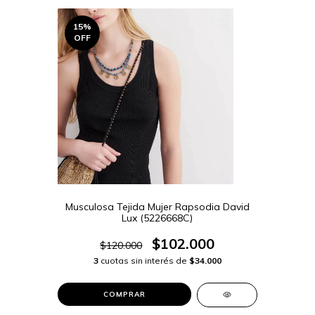
15
%
OFF
Musculosa Tejida Mujer Rapsodia David
Lux (5226668C)
$102.000
$120.000
3
cuotas sin interés de
$34.000
COMPRAR