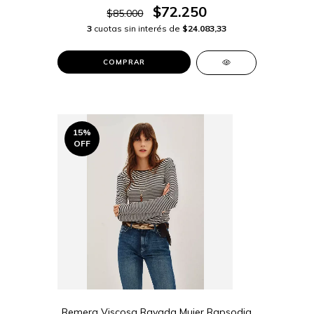
$72.250
$85.000
3
cuotas sin interés de
$24.083,33
COMPRAR
15
%
OFF
Remera Viscosa Rayada Mujer Rapsodia