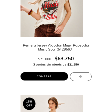
Remera Jersey Algodon Mujer Rapsodia
Music Soul (5429563I)
$63.750
$75.000
3
cuotas sin interés de
$21.250
COMPRAR
15
%
OFF