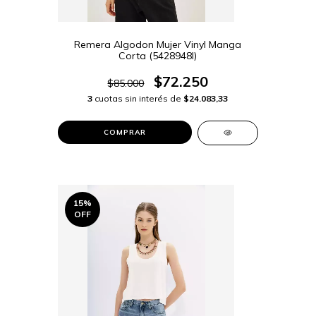
Remera Algodon Mujer Vinyl Manga
Corta (5428948I)
$72.250
$85.000
3
cuotas sin interés de
$24.083,33
COMPRAR
15
%
OFF