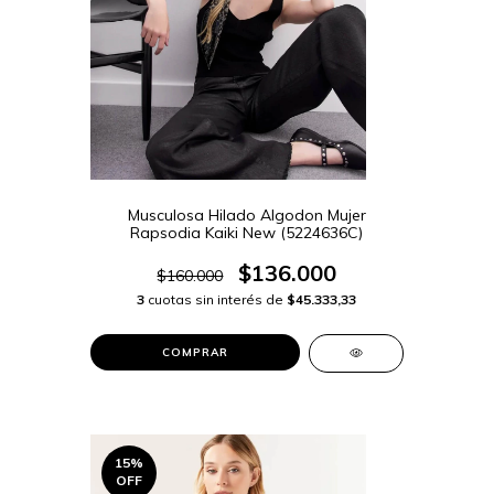
Musculosa Hilado Algodon Mujer
Rapsodia Kaiki New (5224636C)
$136.000
$160.000
3
cuotas sin interés de
$45.333,33
COMPRAR
15
%
OFF