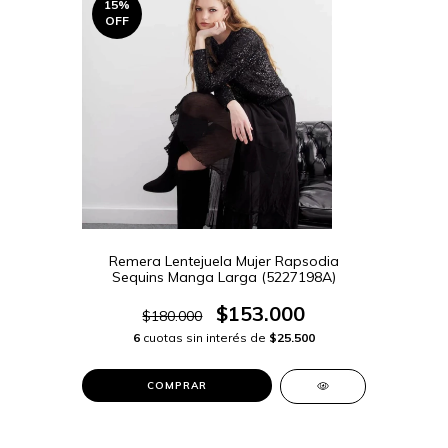
15
%
OFF
Remera Lentejuela Mujer Rapsodia
Sequins Manga Larga (5227198A)
$153.000
$180.000
6
cuotas sin interés de
$25.500
COMPRAR