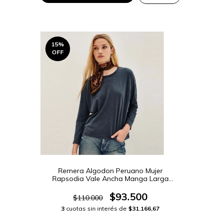
15
%
OFF
Remera Algodon Peruano Mujer
Rapsodia Vale Ancha Manga Larga
(5428751R)
$93.500
$110.000
3
cuotas sin interés de
$31.166,67