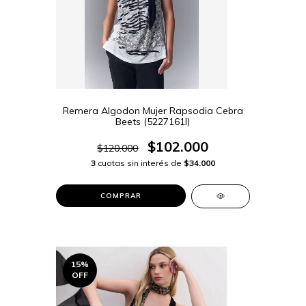
Remera Algodon Mujer Rapsodia Cebra
Beets (5227161I)
$102.000
$120.000
3
cuotas sin interés de
$34.000
COMPRAR
15
%
OFF