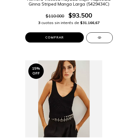
Ginna Striped Manga Larga (5429434C)
$93.500
$110.000
3
cuotas sin interés de
$31.166,67
COMPRAR
15
%
OFF