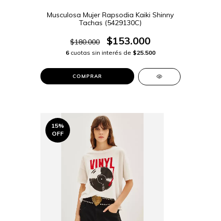
Musculosa Mujer Rapsodia Kaiki Shinny
Tachas (5429130C)
$153.000
$180.000
6
cuotas sin interés de
$25.500
COMPRAR
15
%
OFF