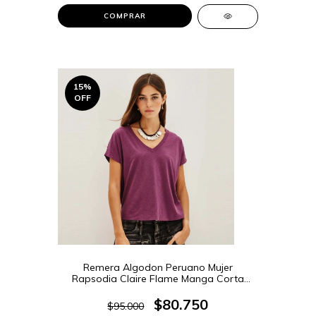
COMPRAR
15
%
OFF
Remera Algodon Peruano Mujer
Rapsodia Claire Flame Manga Corta
(5428749R)
$80.750
$95.000