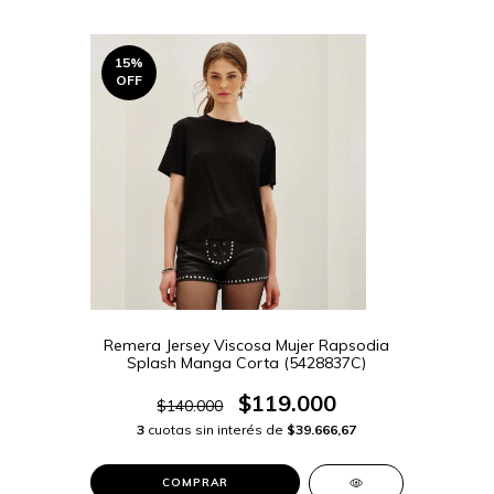
15
%
OFF
Remera Jersey Viscosa Mujer Rapsodia
Splash Manga Corta (5428837C)
$119.000
$140.000
3
cuotas sin interés de
$39.666,67
COMPRAR