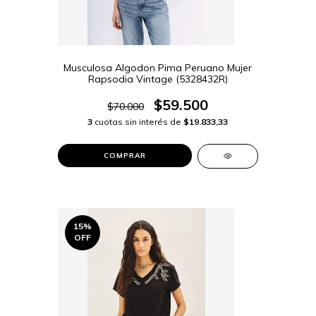
Musculosa Algodon Pima Peruano Mujer
Rapsodia Vintage (5328432R)
$59.500
$70.000
3
cuotas sin interés de
$19.833,33
COMPRAR
15
%
OFF