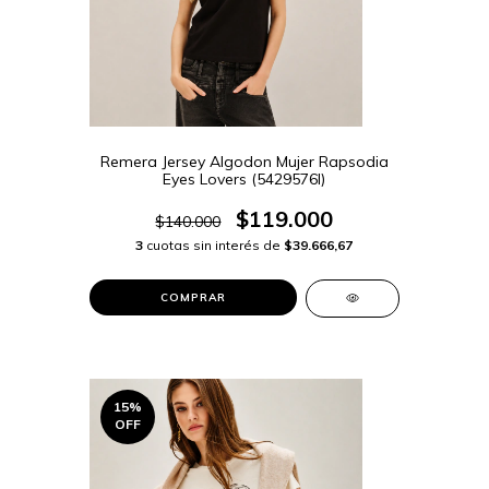
Remera Jersey Algodon Mujer Rapsodia
Eyes Lovers (5429576I)
$119.000
$140.000
3
cuotas sin interés de
$39.666,67
COMPRAR
15
%
OFF