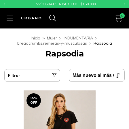
ENVÍO GRATIS A PARTIR DE $150.000
0
Inicio
>
Mujer
>
INDUMENTARIA
>
breadcrumbs.remeras-y-musculosas
>
Rapsodia
Rapsodia
Filtrar
15
%
OFF