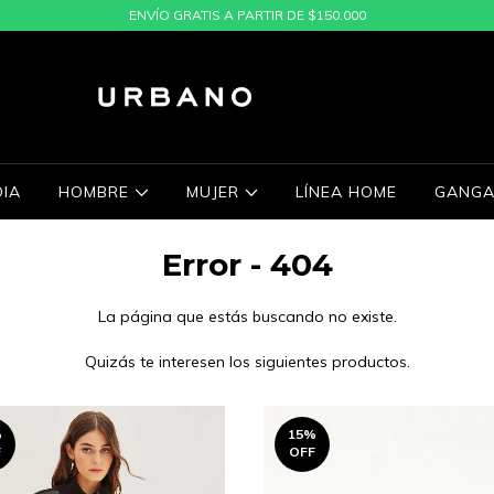
ENVÍO GRATIS A PARTIR DE $150.000
IA
HOMBRE
MUJER
LÍNEA HOME
GANGA
Error - 404
La página que estás buscando no existe.
Quizás te interesen los siguientes productos.
%
15
%
F
OFF