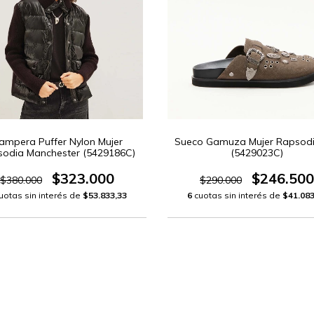
ampera Puffer Nylon Mujer
Sueco Gamuza Mujer Rapsodi
odia Manchester (5429186C)
(5429023C)
$323.000
$246.500
$380.000
$290.000
uotas sin interés de
$53.833,33
6
cuotas sin interés de
$41.083