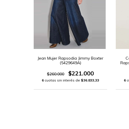
Jean Mujer Rapsodia Jimmy Boxter
C
(5429649A)
Raps
$221.000
$260.000
6
cuotas sin interés de
$36.833,33
6
c