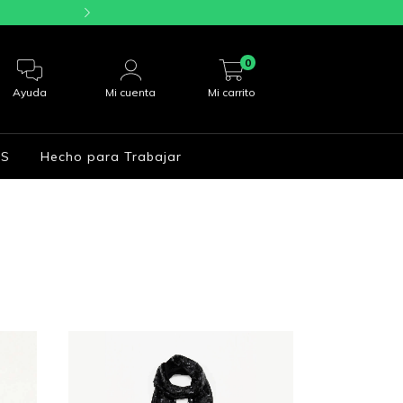
6 CUOTAS SIN I
0
Ayuda
Mi cuenta
Mi carrito
S
Hecho para Trabajar