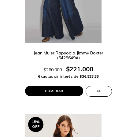
Jean Mujer Rapsodia Jimmy Boxter
(5429649A)
$221.000
$260.000
6
cuotas sin interés de
$36.833,33
COMPRAR
15
%
OFF