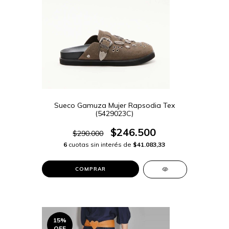
Sueco Gamuza Mujer Rapsodia Tex
(5429023C)
$246.500
$290.000
6
cuotas sin interés de
$41.083,33
COMPRAR
15
%
OFF